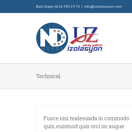
Bize Ulaşın 0216 393 29 74
|
info@uzizolasyon.com
Technical
Fusce nisi malesuada in commodo
quis, euismod quis orci on augue