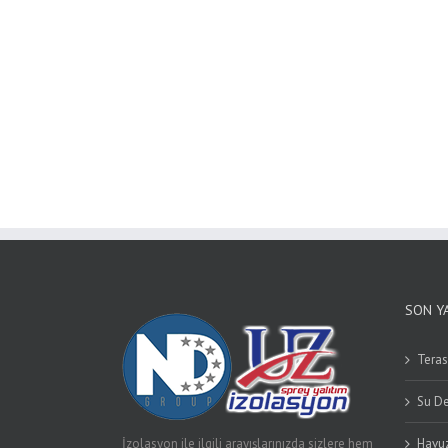
SON Y
Teras
Su D
İzolasyon ile ilgili arayışlarınızda sizlere hem
Havuz