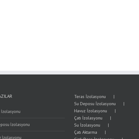
AZILAR
Teras İzolasyonu
Su Deposu İzolasyonu
Havuz İzolasyonu
 İzolasyonu
Çatı İzolasyonu
eposu İzolasyonu
Su İzolasyonu
Çatı Aktarma
 İzolasyonu