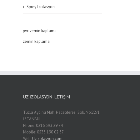
Sprey İzolasyon
pvc zemin kaplama
zemin kaplama
UZ İZOLASYON İLETIŞIM
Tuzla Aydınlı Mah. Hacetderesi Sok. No:22/1
İSTANBUL
Phone: 0216 393 29 74
Mobile: 0533 190 02 37
Web:
Uzizolasyon.com