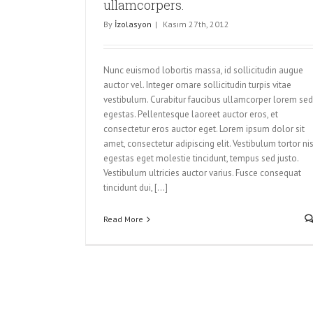
ullamcorpers.
By
İzolasyon
|
Kasım 27th, 2012
Nunc euismod lobortis massa, id sollicitudin augue
auctor vel. Integer ornare sollicitudin turpis vitae
vestibulum. Curabitur faucibus ullamcorper lorem sed
egestas. Pellentesque laoreet auctor eros, et
consectetur eros auctor eget. Lorem ipsum dolor sit
amet, consectetur adipiscing elit. Vestibulum tortor nis
egestas eget molestie tincidunt, tempus sed justo.
Vestibulum ultricies auctor varius. Fusce consequat
tincidunt dui, [...]
Read More