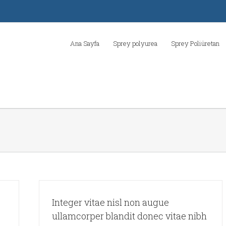
Ana Sayfa
Sprey polyurea
Sprey Poliüretan
Integer vitae nisl non augue
ullamcorper blandit donec vitae nibh