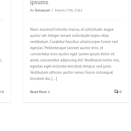
ipsums.
By
İzolasyon
|
Kasım 27th, 2012
Nunc euismod lobortis massa, id sollicitudin augue
auctor vel. Integer ornare sollicitudin turpis vitae
vestibulum. Curabitur faucibus ullamcorper lorem sed
egestas. Pellentesque laoreet auctor eros, et
consectetur eros auctor eget. Lorem ipsum dolor sit
i,
amet, consectetur adipiscing elit. Vestibulum tortor nisi,
egestas eget molestie tincidunt, tempus sed justo.
Vestibulum ultricies auctor varius. Fusce consequat
tincidunt dui, [...]
0
Read More
0