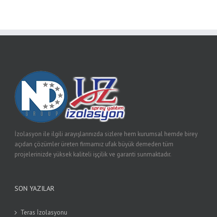
İzolasyon ile ilgili arayışlarınızda sizlere hem kurumsal hemde birey
açıdan çözümler üreten firmamız ufak büyük demeden tüm
projelerinizde yüksek kaliteli işçilik ve garanti sunmaktadır.
SON YAZILAR
Teras İzolasyonu