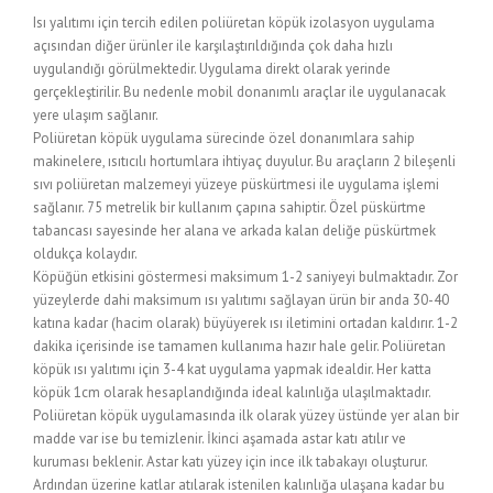
Isı yalıtımı için tercih edilen poliüretan köpük izolasyon uygulama
açısından diğer ürünler ile karşılaştırıldığında çok daha hızlı
uygulandığı görülmektedir. Uygulama direkt olarak yerinde
gerçekleştirilir. Bu nedenle mobil donanımlı araçlar ile uygulanacak
yere ulaşım sağlanır.
Poliüretan köpük uygulama sürecinde özel donanımlara sahip
makinelere, ısıtıcılı hortumlara ihtiyaç duyulur. Bu araçların 2 bileşenli
sıvı poliüretan malzemeyi yüzeye püskürtmesi ile uygulama işlemi
sağlanır. 75 metrelik bir kullanım çapına sahiptir. Özel püskürtme
tabancası sayesinde her alana ve arkada kalan deliğe püskürtmek
oldukça kolaydır.
Köpüğün etkisini göstermesi maksimum 1-2 saniyeyi bulmaktadır. Zor
yüzeylerde dahi maksimum ısı yalıtımı sağlayan ürün bir anda 30-40
katına kadar (hacim olarak) büyüyerek ısı iletimini ortadan kaldırır. 1-2
dakika içerisinde ise tamamen kullanıma hazır hale gelir. Poliüretan
köpük ısı yalıtımı için 3-4 kat uygulama yapmak idealdir. Her katta
köpük 1cm olarak hesaplandığında ideal kalınlığa ulaşılmaktadır.
Poliüretan köpük uygulamasında ilk olarak yüzey üstünde yer alan bir
madde var ise bu temizlenir. İkinci aşamada astar katı atılır ve
kuruması beklenir. Astar katı yüzey için ince ilk tabakayı oluşturur.
Ardından üzerine katlar atılarak istenilen kalınlığa ulaşana kadar bu