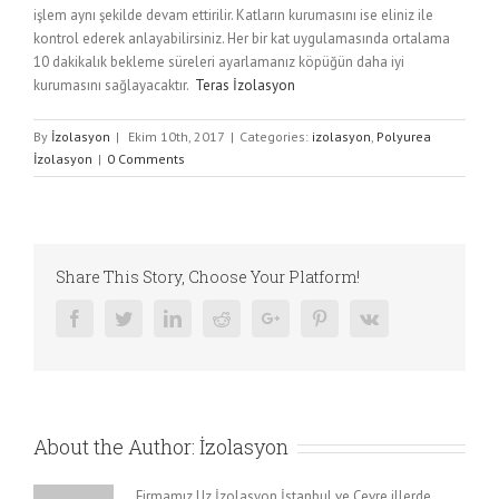
işlem aynı şekilde devam ettirilir. Katların kurumasını ise eliniz ile
kontrol ederek anlayabilirsiniz. Her bir kat uygulamasında ortalama
10 dakikalık bekleme süreleri ayarlamanız köpüğün daha iyi
kurumasını sağlayacaktır.
Teras İzolasyon
By
İzolasyon
|
Ekim 10th, 2017
|
Categories:
izolasyon
,
Polyurea
İzolasyon
|
0 Comments
Share This Story, Choose Your Platform!
Facebook
Twitter
Linkedin
Reddit
Google+
Pinterest
Vk
About the Author:
İzolasyon
Firmamız Uz İzolasyon İstanbul ve Çevre illerde