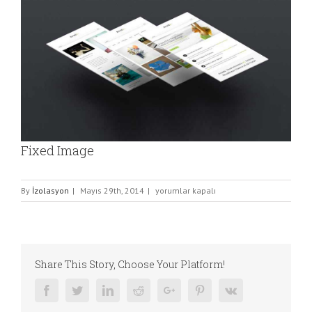
Image
Fixed Image
Fixed
By
İzolasyon
|
Mayıs 29th, 2014
|
yorumlar kapalı
Image
için
Share This Story, Choose Your Platform!
Facebook
Twitter
Linkedin
Reddit
Google+
Pinterest
Vk