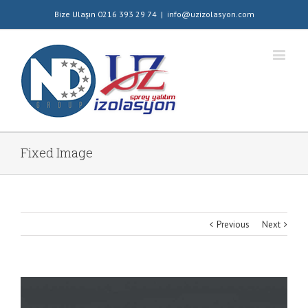
Bize Ulaşın 0216 393 29 74
|
info@uzizolasyon.com
Fixed Image
Previous
Next
View
Larger