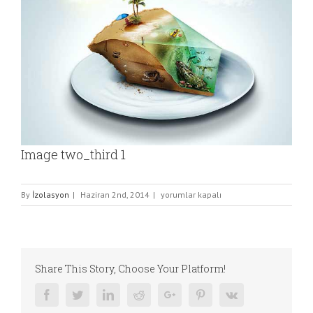
Image
Image two_third 1
Image
By
İzolasyon
|
Haziran 2nd, 2014
|
yorumlar kapalı
two_third
1
için
Share This Story, Choose Your Platform!
Facebook
Twitter
Linkedin
Reddit
Google+
Pinterest
Vk