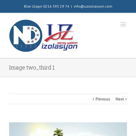
Bize Ulaşın 0216 393 29 74
|
info@uzizolasyon.com
Image two_third 1
Previous
Next
View
Larger