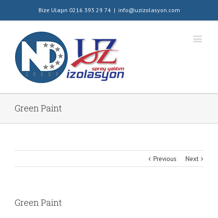
Bize Ulaşın 0216 393 29 74
|
info@uzizolasyon.com
Green Paint
Previous
Next
Green Paint