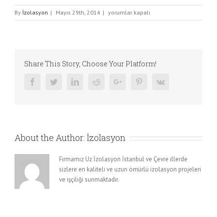
Green
By
İzolasyon
|
Mayıs 29th, 2014
|
yorumlar kapalı
Paint
için
Share This Story, Choose Your Platform!
Facebook
Twitter
Linkedin
Reddit
Google+
Pinterest
Vk
About the Author:
İzolasyon
Firmamız Uz İzolasyon İstanbul ve Çevre illerde
sizlere en kaliteli ve uzun ömürlü izolasyon projeleri
ve işçiliği sunmaktadır.