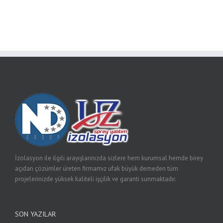
İzolasyon ile ilgili arayışlarınızda sizlere hem kurumsal hemde birey
açıdan çözümler üreten firmamız ufak büyük demeden tüm
projelerinizde yüksek kaliteli işçilik ve garanti sunmaktadır.
SON YAZILAR