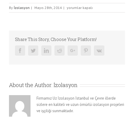
Hand
By
İzolasyon
|
Mayıs 28th, 2014
|
yorumlar kapalı
With
Ring
için
Share This Story, Choose Your Platform!
Facebook
Twitter
Linkedin
Reddit
Google+
Pinterest
Vk
About the Author:
İzolasyon
Firmamız Uz İzolasyon İstanbul ve Çevre illerde
sizlere en kaliteli ve uzun ömürlü izolasyon projeleri
ve işçiliği sunmaktadır.