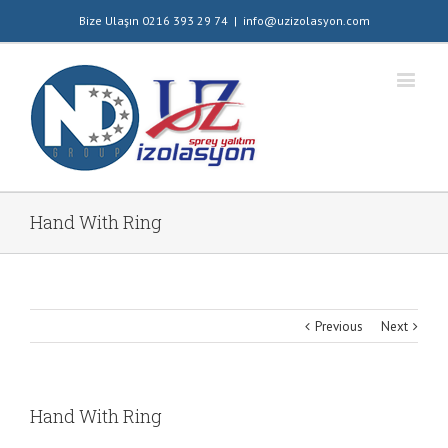
Bize Ulaşın 0216 393 29 74
|
info@uzizolasyon.com
Hand With Ring
Previous
Next
Hand With Ring