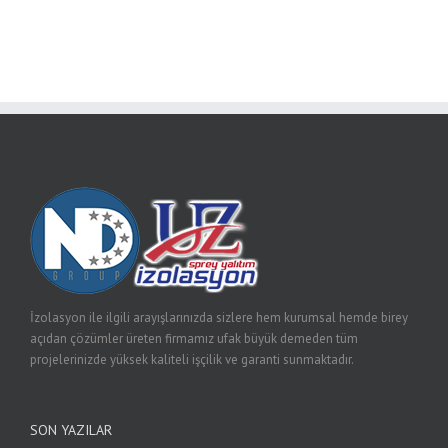
İzolasyon ile ilgili arayışlarınızda sizlere hem kurumsal hemde birey
açıdan çözümler üreten firmamız ufak büyük demeden tüm
projelerinizde yüksek kaliteli işçilik ve garanti sunmaktadır.
SON YAZILAR